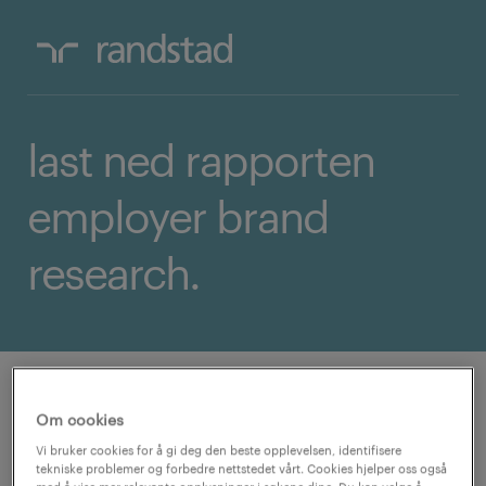
last ned rapporten
employer brand
research.
Hvem er Norges mest attraktive
Om cookies
arbeidsgivere? Last ned rapporten for å
Vi bruker cookies for å gi deg den beste opplevelsen, identifisere
tekniske problemer og forbedre nettstedet vårt. Cookies hjelper oss også
lese mer.