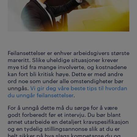
Feilansettelser er enhver arbeidsgivers største
mareritt. Slike uheldige situasjoner krever
mye tid fra mange involverte, og kostnadene
kan fort bli kritisk høye. Dette er med andre
ord noe som under alle omstendigheter bør
unngås.
Vi gir deg våre beste tips til hvordan
du unngår feilansettelser
.
For å unngå dette må du sørge for å være
godt forberedt
før et intervju. Du bør blant
annet utarbeide en detaljert kravspesifikasjon
og en tydelig stillingsannonse slik at du er
helt sikker på hva slags kompetanse du og